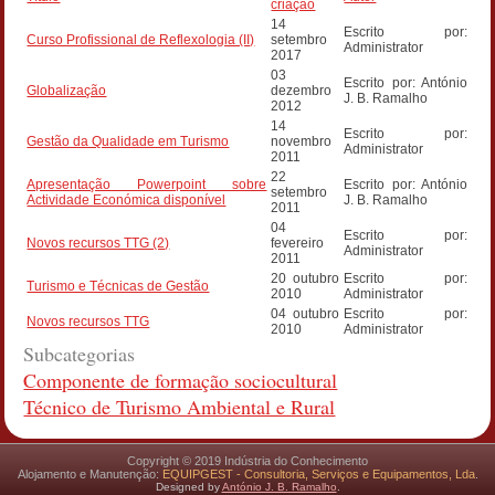
criação
14
Escrito por:
Curso Profissional de Reflexologia (II)
setembro
Administrator
2017
03
Escrito por: António
Globalização
dezembro
J. B. Ramalho
2012
14
Escrito por:
Gestão da Qualidade em Turismo
novembro
Administrator
2011
22
Apresentação Powerpoint sobre
Escrito por: António
setembro
Actividade Económica disponível
J. B. Ramalho
2011
04
Escrito por:
Novos recursos TTG (2)
fevereiro
Administrator
2011
20 outubro
Escrito por:
Turismo e Técnicas de Gestão
2010
Administrator
04 outubro
Escrito por:
Novos recursos TTG
2010
Administrator
Subcategorias
Componente de formação sociocultural
Técnico de Turismo Ambiental e Rural
Copyright © 2019 Indústria do Conhecimento
Alojamento e Manutenção:
EQUIPGEST - Consultoria, Serviços e Equipamentos, Lda
.
Designed by
António J. B. Ramalho
.