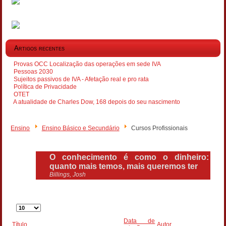
Artigos recentes
Provas OCC Localização das operações em sede IVA
Pessoas 2030
Sujeitos passivos de IVA - Afetação real e pro rata
Política de Privacidade
OTET
A atualidade de Charles Dow, 168 depois do seu nascimento
Ensino
Ensino Básico e Secundário
Cursos Profissionais
O conhecimento é como o dinheiro:
quanto mais temos, mais queremos ter
Billings, Josh
Qtd.
a
Data de
mostrar
Título
Autor