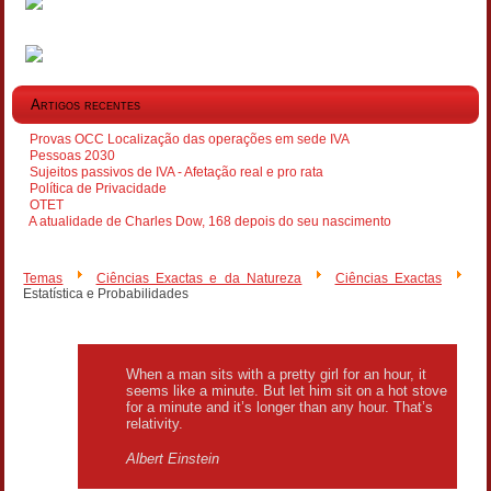
Artigos recentes
Provas OCC Localização das operações em sede IVA
Pessoas 2030
Sujeitos passivos de IVA - Afetação real e pro rata
Política de Privacidade
OTET
A atualidade de Charles Dow, 168 depois do seu nascimento
Temas
Ciências Exactas e da Natureza
Ciências Exactas
Estatística e Probabilidades
When a man sits with a pretty girl for an hour, it
seems like a minute. But let him sit on a hot stove
for a minute and it’s longer than any hour. That’s
relativity.
Albert Einstein