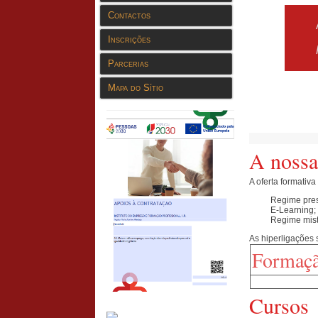
Contactos
Inscrições
Parcerias
Mapa do Sítio
A nossa
A oferta formativ
Regime pres
E-Learning;
Regime mist
As hiperligações 
Formaçã
Cursos