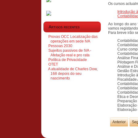
Os cursos actualm
Introdução 
Contabilidad
Ao longo do ano 
Artigos recentes
vamos registando 
Para breve irão s
Provas OCC Localização das
Contabilidad
operações em sede IVA
Contabilidade
Pessoas 2030
Curso compl
Sujeitos passivos de IVA -
Contabilida
Afetação real e pro rata
Análise Fina
Política de Privacidade
Pilotagem F
OTET
Análise e Di
A atualidade de Charles Dow,
Gestão Estr
168 depois do seu
Introdução à
nascimento
Fiscalidade
Contabilidad
Contabilidade
Contabilida
Ética e Deo
Preparação
Elaboração 
Elaboração 
Anterior
Seg