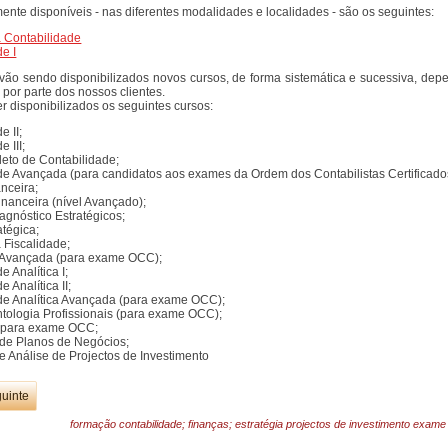
ente disponíveis - nas diferentes modalidades e localidades - são os seguintes:
à Contabilidade
e I
vão sendo disponibilizados novos cursos, de forma sistemática e sucessiva, depe
por parte dos nossos clientes.
er disponibilizados os seguintes cursos:
e II;
 III;
eto de Contabilidade;
de Avançada (para candidatos aos exames da Ordem dos Contabilistas Certificado
nceira;
inanceira (nível Avançado);
agnóstico Estratégicos;
atégica;
 Fiscalidade;
 Avançada (para exame OCC);
e Analítica I;
 Analítica II;
de Analítica Avançada (para exame OCC);
ntologia Profissionais (para exame OCC);
 para exame OCC;
de Planos de Negócios;
e Análise de Projectos de Investimento
uinte
formação
contabilidade;
finanças;
estratégia
projectos de investimento
exam