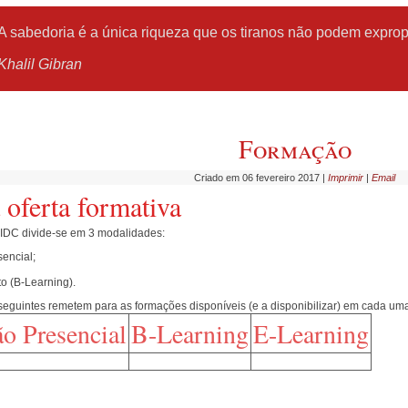
A sabedoria é a única riqueza que os tiranos não podem exprop
Khalil
Gibran
Formação
Criado em 06 fevereiro 2017
|
Imprimir
|
Email
 oferta formativa
a IDC divide-se em 3 modalidades:
encial;
o (B-Learning).
seguintes remetem para as formações disponíveis (e a disponibilizar) em cada u
o Presencial
B-Learning
E-Learning