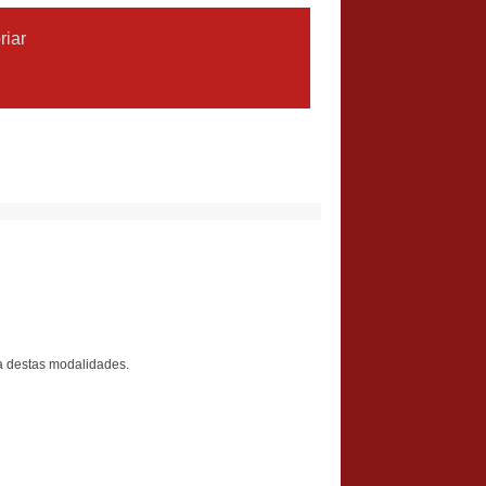
r
iar
ma destas modalidades.